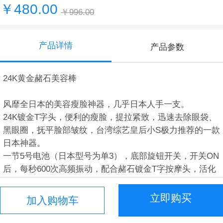
￥480.00
￥996.00
产品详情
产品参数
24K黄金赭石美容棒
风靡全日本的美容瘦脸神器，几乎日本人手一支。
24K镀金T字头，便利的瘦脸，提拉紧致，迅速去除眼袋、
黑眼圈，抚平脸部皱纹，台湾综艺皇后小S极力推荐的一款
日本神器。
一节5号电池（日本型号为单3），底部旋钮开关，开关ON
后，每秒600次高频振动，配合赭石镀金T字按摩头，活化
肌底细胞的同时，提拉紧致面部肌肤，防止面部肌肉下垂，
腮部的着重按摩更能短时间就能见到神奇的瘦脸效果。
立即购买
加入购物车
【使用方法】